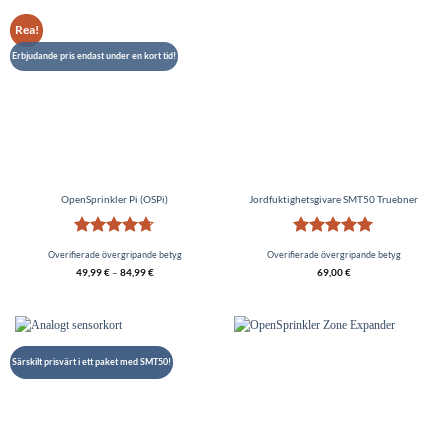
Rea!
Erbjudande pris endast under en kort tid!
OpenSprinkler Pi (OSPi)
Jordfuktighetsgivare SMT50 Truebner
Betygsatt
Betygsatt
5
Overifierade övergripande betyg
Overifierade övergripande betyg
4.67
av 5
av 5
49,99
€
–
84,99
€
69,00
€
Särskilt prisvärt i ett paket med SMT50!