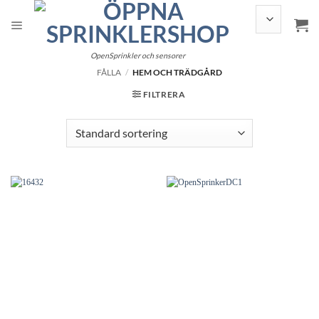
Hoppa
till
innehållet
OpenSprinkler och sensorer
FÅLLA
/
HEM OCH TRÄDGÅRD
FILTRERA