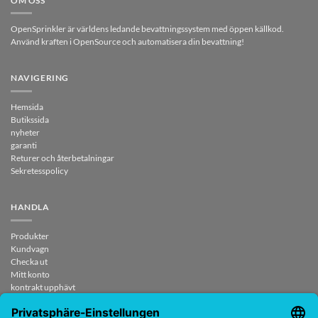
OM OSS
OpenSprinkler är världens ledande bevattningssystem med öppen källkod.
Använd kraften i OpenSource och automatisera din bevattning!
NAVIGERING
Hemsida
Butikssida
nyheter
garanti
Returer och återbetalningar
Sekretesspolicy
HANDLA
Produkter
Kundvagn
Checka ut
Mitt konto
kontrakt upphävt