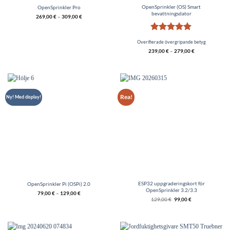
OpenSprinkler (OS) Smart
OpenSprinkler Pro
bevattningsdator
269,00
€
–
309,00
€
Betygsatt
5
Overifierade övergripande betyg
av 5
239,00
€
–
279,00
€
Rea!
Ny! Med display!
ESP32 uppgraderingskort för
OpenSprinkler Pi (OSPi) 2.0
OpenSprinkler 3.2/3.3
79,00
€
–
129,00
€
Det
Nypriset
129,00
€
99,00
€
ursprungliga
är
ligapriset
€99,00.
är
€129,00.