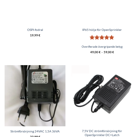
OSPI-fodral
IP65 hölje för OpenSprinkler
19,99
€
Betygsatt
5
Overifierade övergripande betyg
av 5
49,00
€
–
59,00
€
7,5V DC strömförsörjning för
Strömförsörjning 24VAC 1,5A 36VA
OpenSprinkler DC+Latch
23,99
€