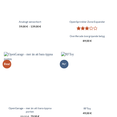
Analogt sensorkort
OpenSprinkler Zone Expander
59,00
€
–
139,00
€
Betygsatt
Overifierade övergripande betyg
3
av 5
89,00
€
Rea!
Ny!
OpenGarage – mer än att bara öppna
RFToy
porten
49,00
€
Det
Nypriset
89,00
€
79,00
€