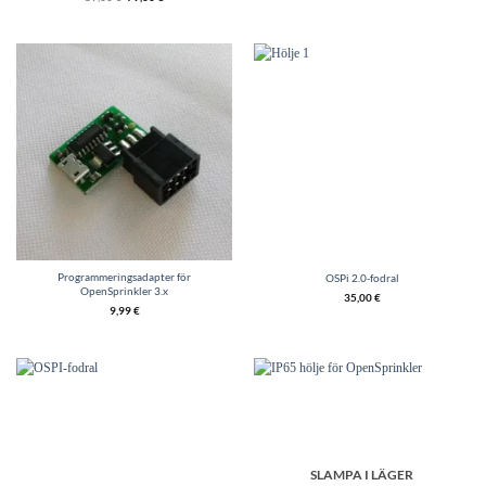
ursprungliga
är
ligapriset
€79,00.
är
€89,00.
Programmeringsadapter för
OSPi 2.0-fodral
OpenSprinkler 3.x
35,00
€
9,99
€
SLAMPA I LÄGER