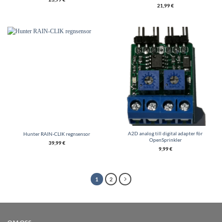
21,99
€
A2D analog till digital adapter för
Hunter RAIN-CLIK regnsensor
OpenSprinkler
39,99
€
9,99
€
1
2