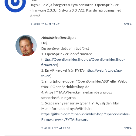
Jag skulle vilja integrera 5 Fyta-sensorer i OpenSprinkler
(firmware 2.3.3, hårdvara 3.3_AC). Kan du hjälpa mig med
detta?
9. APRIL 2026 AT 21:47
SVARA
Administration
säger:
Hej,
Du behöver det definitivt först
1. OpenSprinklerShop firmware
(
https://OpenSprinklerShop.de/OpenSprinklerShop-
firmware/
)
2. En API-nyckel från FYTA (
https://web.fyta.de/api-
token
)
3. smartphone-appen "OpenSprinklerASB" eller Webui
från ui.OpenSprinklerShop.de
4. Ange FYTA API-nyckeln nedan i de analoga
sensorinställningarna
5. Skapa en ny sensor av typen FYTA, välj den, klar
Mer information i nya WIKI här:
https://github.com/OpenSprinklerShop/OpenSprinkler-
Firmware/wiki/FYTA-Sensors
9. APRIL 2026 AT 22:30
SVARA