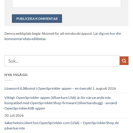
Alternative:
Denna webbplats begär Akismet för att minska skräppost.
Lär dig om hur din
kommentarsdata editbetas
.
NYA INLÄGG
Lösenord & åtkomst i OpenSprinkler-appen – en översikt
1. augusti 2026
Viktigt: OpenSprinkler-appen (tillverkare USA) är för närvarande inte
kompatibel med OpenSprinklerShop-firmware (tillverkarebugg) - använd
OpenSprinklerASB-appen
30. juli 2026
Säkerhetsincident hos OpenSprinkler.com (USA) – OpenSprinklerShop.de
påverkas inte