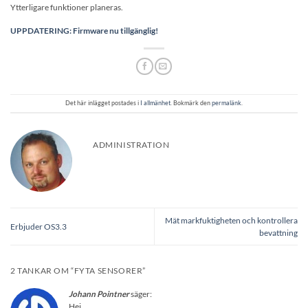
Ytterligare funktioner planeras.
UPPDATERING: Firmware nu tillgänglig!
Det här inlägget postades i
I allmänhet
. Bokmärk den
permalänk
.
ADMINISTRATION
Mät markfuktigheten och kontrollera
Erbjuder OS3.3
bevattning
2 TANKAR OM “
FYTA SENSORER
”
Johann Pointner
säger:
Hej,