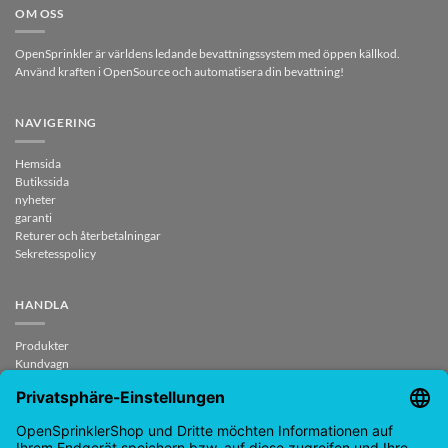
OM OSS
OpenSprinkler är världens ledande bevattningssystem med öppen källkod.
Använd kraften i OpenSource och automatisera din bevattning!
NAVIGERING
Hemsida
Butikssida
nyheter
garanti
Returer och återbetalningar
Sekretesspolicy
HANDLA
Produkter
Kundvagn
Checka ut
Mitt konto
kontrakt upphävt