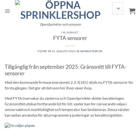
Hoppa
till
innehållet
OpenSprinkler och sensorer
I ALLMÄNHET
FYTA sensorer
POSTAT PÅ
25. AUGUSTI 2025
AV
ADMINISTRATION
Tillgänglig från september 2025: Gränssnitt till FYTA-
sensorer
Med den kommande firmwareversionen 2.3.3(181) stöds nu FYTA-sensorer för
första gången. Det gör att det som hör ihop växer ihop.
Med FYTA övervakar du växterna och OpenSprinkler sköter bevattningen.
Gränssnittet utökas fortfarande bit för bit; växter kan för närvarande väljas i
sensorvalet och markfuktighet och temperatur kan bestämmas. Dessa värden
kan sedan användas för att programmera justeringar av bevattningstiden.