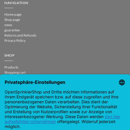
NAVIGATION
Home page
Shop page
news
guarantee
Returns and Refunds
Privacy Policy
SHOP
Products
Shopping cart
Check out
My account
contract revoked
CONTACT
support@opensprinklershop.de
07254-4045434
Contact page