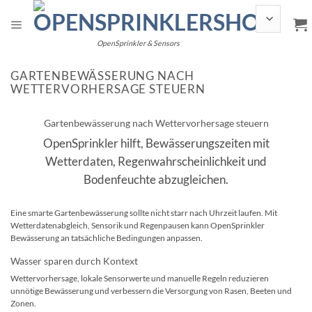
Skip
to
content
OpenSprinkler & Sensors
GARTENBEWÄSSERUNG NACH
WETTERVORHERSAGE STEUERN
Gartenbewässerung nach Wettervorhersage steuern
OpenSprinkler hilft, Bewässerungszeiten mit
Wetterdaten, Regenwahrscheinlichkeit und
Bodenfeuchte abzugleichen.
Eine smarte Gartenbewässerung sollte nicht starr nach Uhrzeit laufen. Mit
Wetterdatenabgleich, Sensorik und Regenpausen kann OpenSprinkler
Bewässerung an tatsächliche Bedingungen anpassen.
Wasser sparen durch Kontext
Wettervorhersage, lokale Sensorwerte und manuelle Regeln reduzieren
unnötige Bewässerung und verbessern die Versorgung von Rasen, Beeten und
Zonen.