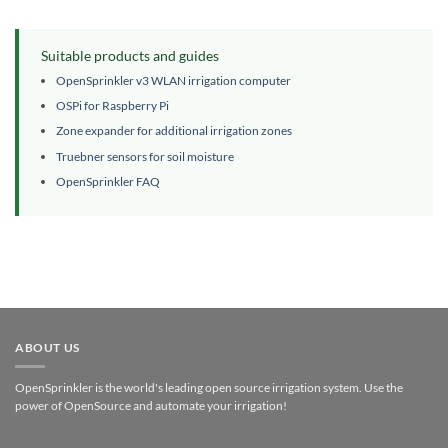
Suitable products and guides
OpenSprinkler v3 WLAN irrigation computer
OSPi for Raspberry Pi
Zone expander for additional irrigation zones
Truebner sensors for soil moisture
OpenSprinkler FAQ
ABOUT US
OpenSprinkler is the world's leading open source irrigation system. Use the
power of OpenSource and automate your irrigation!